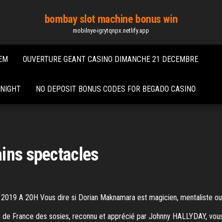
bombay slot machine bonus win
mobilnye-igrytqnpx.netlify.app
EM
OUVERTURE GEANT CASINO DIMANCHE 21 DECEMBRE
 NIGHT
NO DEPOSIT BONUS CODES FOR BEGADO CASINO
ins spectacles
19 A 20H Vous dire si Dorian Maknamara est magicien, mentaliste ou e
e France des sosies, reconnu et apprécié par Johnny HALLYDAY, vous f