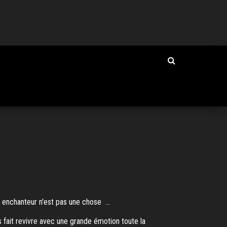
nchanteur n'est pas une chose ...
ait revivre avec une grande émotion toute la