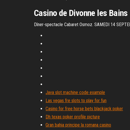
Casino
de Divonne
les
Bains
Dîner-spectacle Cabaret Osmoz. SAMEDI 14 SEPTEMBRE
Java slot machine code example
Las vegas fre slots to play for fun
Casino for free horse bets blackjack poker
Dh texas poker profile picture
Gran bahia principe la romana casino